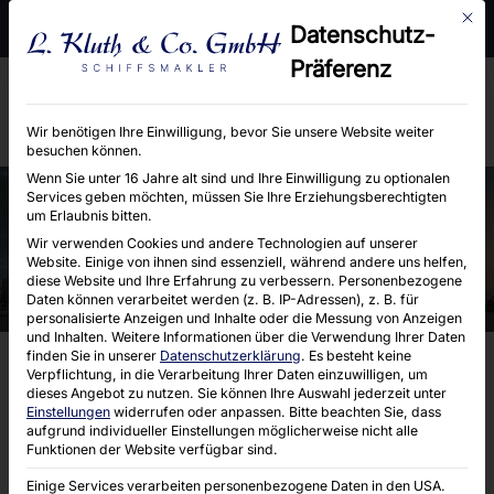
Mit d
Moorhof 2 e, 22399 Hamburg
Telefon : 040 / 6004660
Datenschutz-
E-Mail : info@kluth-hamburg.de
Präferenz
Wir benötigen Ihre Einwilligung, bevor Sie unsere Website weiter
besuchen können.
Wenn Sie unter 16 Jahre alt sind und Ihre Einwilligung zu optionalen
Services geben möchten, müssen Sie Ihre Erziehungsberechtigten
um Erlaubnis bitten.
FOLIO 6630
Wir verwenden Cookies und andere Technologien auf unserer
Website. Einige von ihnen sind essenziell, während andere uns helfen,
diese Website und Ihre Erfahrung zu verbessern.
Personenbezogene
Daten können verarbeitet werden (z. B. IP-Adressen), z. B. für
personalisierte Anzeigen und Inhalte oder die Messung von Anzeigen
und Inhalten.
Weitere Informationen über die Verwendung Ihrer Daten
finden Sie in unserer
Datenschutzerklärung
.
Es besteht keine
Verpflichtung, in die Verarbeitung Ihrer Daten einzuwilligen, um
dieses Angebot zu nutzen.
Sie können Ihre Auswahl jederzeit unter
Einstellungen
widerrufen oder anpassen.
Bitte beachten Sie, dass
aufgrund individueller Einstellungen möglicherweise nicht alle
Funktionen der Website verfügbar sind.
Einige Services verarbeiten personenbezogene Daten in den USA.