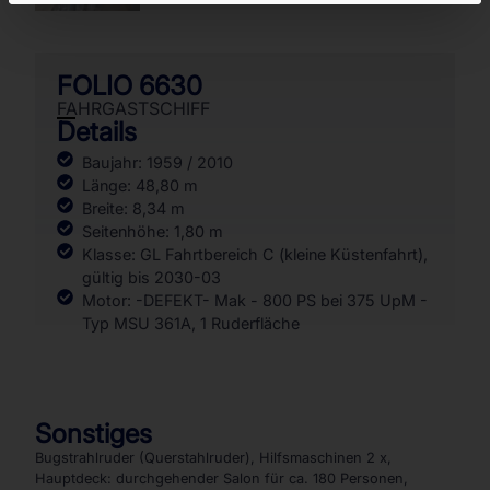
FOLIO 6630
FAHRGASTSCHIFF
Details
Baujahr: 1959 / 2010
Länge: 48,80 m
Breite: 8,34 m
Seitenhöhe: 1,80 m
Klasse: GL Fahrtbereich C (kleine Küstenfahrt),
gültig bis 2030-03
Motor: -DEFEKT- Mak - 800 PS bei 375 UpM -
Typ MSU 361A, 1 Ruderfläche
Sonstiges
Bugstrahlruder (Querstahlruder), Hilfsmaschinen 2 x,
Hauptdeck: durchgehender Salon für ca. 180 Personen,