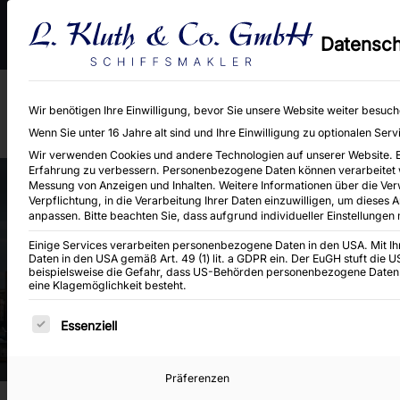
An- und Verkauf von Binnen-, Küsten- und Seeschiffen sowie Baggereig
Datensch
Neubaukontrahierungen.
Wir benötigen Ihre Einwilligung, bevor Sie unsere Website weiter besuc
Wenn Sie unter 16 Jahre alt sind und Ihre Einwilligung zu optionalen Se
Wir verwenden Cookies und andere Technologien auf unserer Website. Ein
Erfahrung zu verbessern.
Personenbezogene Daten können verarbeitet wer
Messung von Anzeigen und Inhalten.
Weitere Informationen über die Ver
Verpflichtung, in die Verarbeitung Ihrer Daten einzuwilligen, um dieses 
anpassen.
Bitte beachten Sie, dass aufgrund individueller Einstellungen
Einige Services verarbeiten personenbezogene Daten in den USA. Mit Ihre
Unsere Angebote:
Fahrga
Daten in den USA gemäß Art. 49 (1) lit. a GDPR ein. Der EuGH stuft die
beispielsweise die Gefahr, dass US-Behörden personenbezogene Daten
eine Klagemöglichkeit besteht.
Es folgt eine Liste der Service-Gruppen, für di
Essenziell
Präferenzen