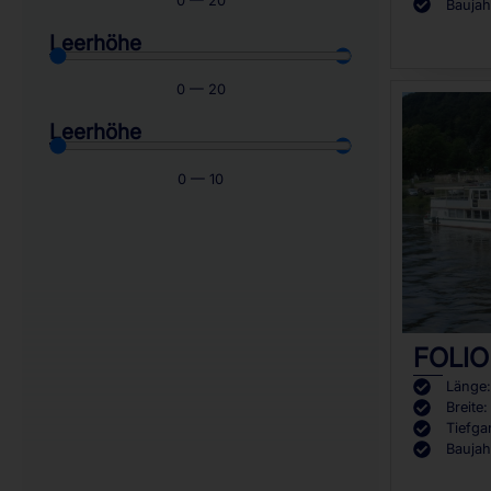
0
—
20
Baujah
Leerhöhe
0
—
20
Leerhöhe
0
—
10
FOLIO
Länge
Breite
Tiefga
Baujah