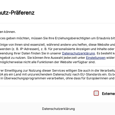
eräten aller Art, einschließlich
Moorhof 2 e, 2
utz-Präferenz
E-Mail : info@k
Startseite
Angebote
Ankauf
hen können.
rvices geben möchten, müssen Sie Ihre Erziehungsberechtigten um Erlaubnis bit
ige von ihnen sind essenziell, während andere uns helfen, diese Website und
den (z. B. IP-Adressen), z. B. für personalisierte Anzeigen und Inhalte oder
wendung Ihrer Daten finden Sie in unserer
Datenschutzerklärung
.
Es besteht k
Angebot zu nutzen.
Sie können Ihre Auswahl jederzeit unter
Einstellungen
wider
 möglicherweise nicht alle Funktionen der Website verfügbar sind.
r Einwilligung zur Nutzung dieser Services willigen Sie auch in die Verarbeitu
stschiff
 USA als ein Land mit unzureichendem Datenschutz nach EU-Standards ein. Es b
 in Überwachungsprogrammen verarbeiten, ohne dass für Europäerinnen und
e eine Einwilligung erteilt werden kann. Die erste S
Extern
Datenschutzerklärung