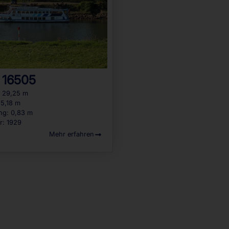
 16505
: 29,25 m
 5,18 m
ng: 0,83 m
r: 1929
Mehr erfahren