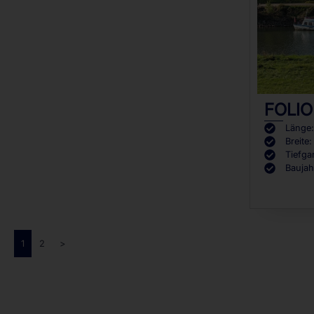
FOLIO
Länge
Breite:
Tiefga
Baujah
1
2
>