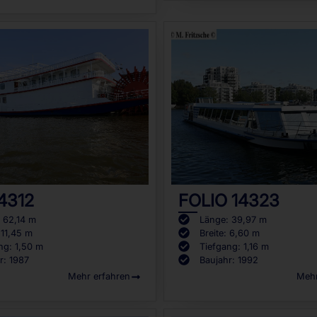
14312
FOLIO 14323
 62,14 m
Länge: 39,97 m
 11,45 m
Breite: 6,60 m
ng: 1,50 m
Tiefgang: 1,16 m
r: 1987
Baujahr: 1992
Mehr erfahren
Mehr