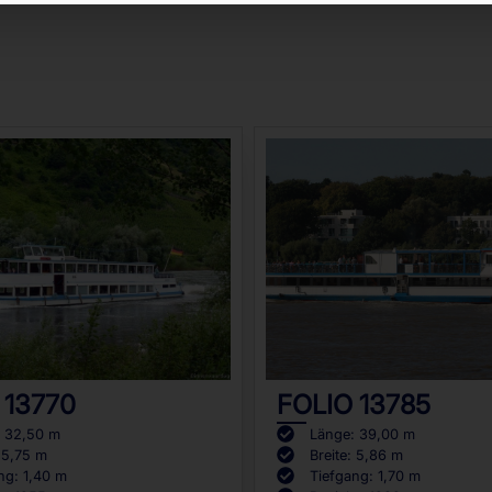
 13770
FOLIO 13785
: 32,50 m
Länge: 39,00 m
: 5,75 m
Breite: 5,86 m
ng: 1,40 m
Tiefgang: 1,70 m