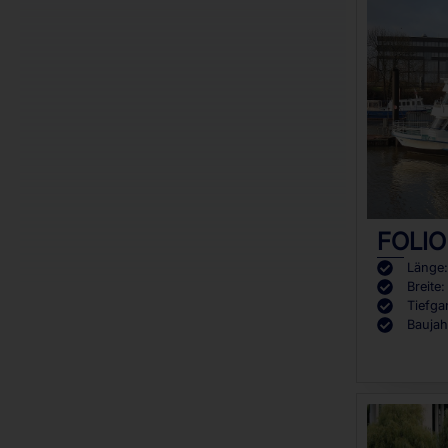
FOLIO
Länge
Breite
Tiefga
Baujah