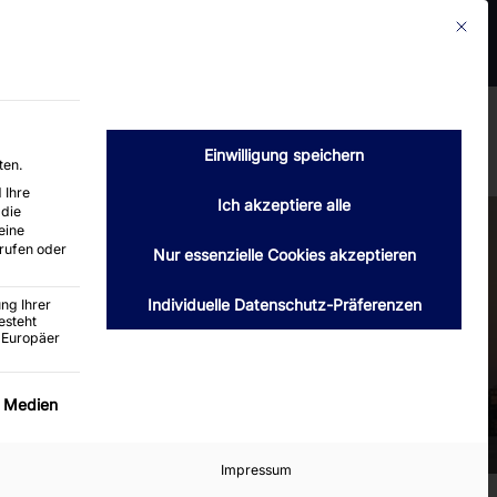
Mit die
2399 Hamburg
Telefon : 040 / 6004660
luth-hamburg.de
Verkauf
Kontakt
Angebot anfordern
Einwilligung speichern
ten.
 Ihre
Ich akzeptiere alle
 die
eine
rufen oder
Nur essenzielle Cookies akzeptieren
Individuelle Datenschutz-Präferenzen
ng Ihrer
esteht
 Europäer
ervice-Gruppe ist essenziell und kann nicht abgewäh
e Medien
Impressum