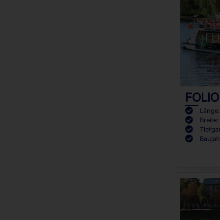
FOLIO
Länge:
Breite:
Tiefga
Baujah