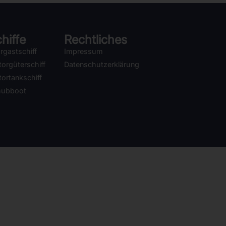
hiffe
Rechtliches
rgastschiff
Impressum
orgüterschiff
Datenschutzerklärung
ortankschiff
hubboot