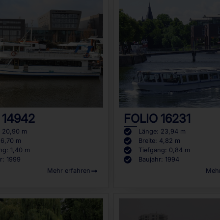
 14942
FOLIO 16231
: 20,90 m
Länge: 23,94 m
: 6,70 m
Breite: 4,82 m
ng: 1,40 m
Tiefgang: 0,84 m
r: 1999
Baujahr: 1994
Mehr erfahren
Mehr