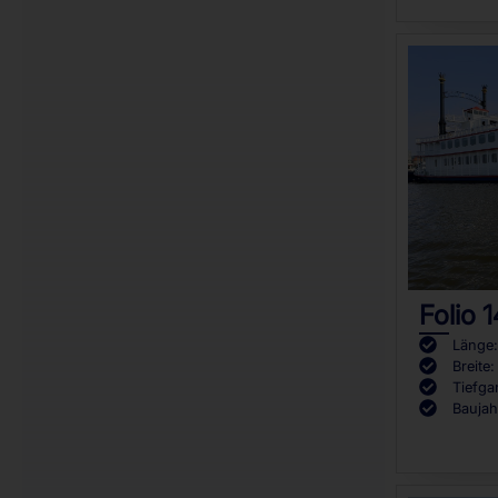
Folio 
Länge:
Breite:
Tiefga
Baujah