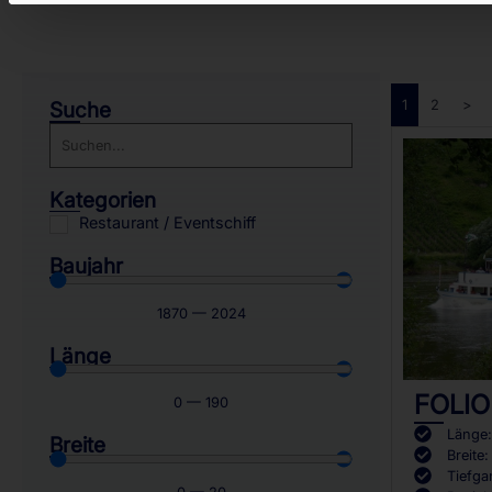
Suche
1
2
>
Kategorien
Restaurant / Eventschiff
Baujahr
1870
—
2024
Länge
FOLIO
0
—
190
Länge
Breite
Breite
Tiefga