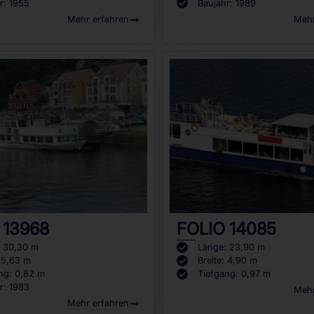
r: 1955
Baujahr: 1989
Mehr erfahren
Mehr
 13968
FOLIO 14085
: 30,30 m
Länge: 23,90 m
: 5,63 m
Breite: 4,90 m
ng: 0,82 m
Tiefgang: 0,97 m
r: 1983
Mehr
Mehr erfahren