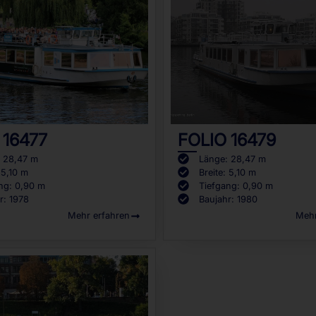
 16477
FOLIO 16479
 28,47 m
Länge: 28,47 m
 5,10 m
Breite: 5,10 m
ng: 0,90 m
Tiefgang: 0,90 m
r: 1978
Baujahr: 1980
Mehr erfahren
Mehr