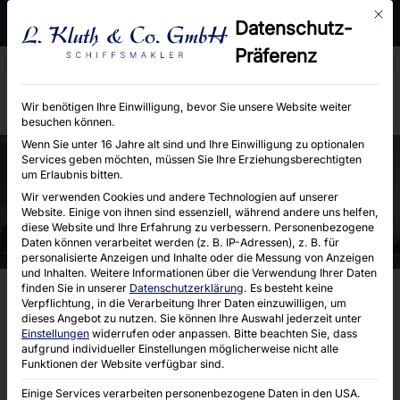
Mit d
Moorhof 2 e, 22399 Hamburg
Telefon : 040 / 6004660
Datenschutz-
E-Mail : info@kluth-hamburg.de
Präferenz
Wir benötigen Ihre Einwilligung, bevor Sie unsere Website weiter
besuchen können.
Wenn Sie unter 16 Jahre alt sind und Ihre Einwilligung zu optionalen
Services geben möchten, müssen Sie Ihre Erziehungsberechtigten
um Erlaubnis bitten.
FOLIO 17477
Wir verwenden Cookies und andere Technologien auf unserer
Website. Einige von ihnen sind essenziell, während andere uns helfen,
diese Website und Ihre Erfahrung zu verbessern.
Personenbezogene
Daten können verarbeitet werden (z. B. IP-Adressen), z. B. für
personalisierte Anzeigen und Inhalte oder die Messung von Anzeigen
und Inhalten.
Weitere Informationen über die Verwendung Ihrer Daten
finden Sie in unserer
Datenschutzerklärung
.
Es besteht keine
Verpflichtung, in die Verarbeitung Ihrer Daten einzuwilligen, um
dieses Angebot zu nutzen.
Sie können Ihre Auswahl jederzeit unter
Einstellungen
widerrufen oder anpassen.
Bitte beachten Sie, dass
aufgrund individueller Einstellungen möglicherweise nicht alle
Funktionen der Website verfügbar sind.
Einige Services verarbeiten personenbezogene Daten in den USA.