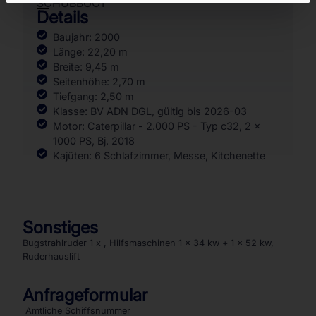
SCHUBBOOT
Details
Baujahr: 2000
Länge: 22,20 m
Breite: 9,45 m
Seitenhöhe: 2,70 m
Tiefgang: 2,50 m
Klasse: BV ADN DGL, gültig bis 2026-03
Motor: Caterpillar - 2.000 PS - Typ c32, 2 x
1000 PS, Bj. 2018
Kajüten: 6 Schlafzimmer, Messe, Kitchenette
Sonstiges
Bugstrahlruder 1 x , Hilfsmaschinen 1 x 34 kw + 1 x 52 kw,
Ruderhauslift
Anfrageformular
Amtliche Schiffsnummer