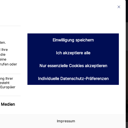
Mit die
2399 Hamburg
Telefon : 040 / 6004660
luth-hamburg.de
Verkauf
Kontakt
Angebot anfordern
Einwilligung speichern
ten.
 Ihre
Ich akzeptiere alle
 die
eine
rufen oder
Nur essenzielle Cookies akzeptieren
Individuelle Datenschutz-Präferenzen
ng Ihrer
esteht
 Europäer
ervice-Gruppe ist essenziell und kann nicht abgewäh
e Medien
Impressum