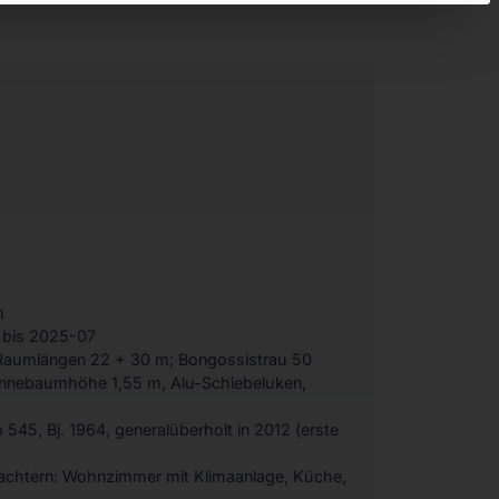
m
g bis 2025-07
Raumlängen 22 + 30 m; Bongossistrau 50
ennebaumhöhe 1,55 m, Alu-Schiebeluken,
545, Bj. 1964, generalüberholt in 2012 (erste
, achtern: Wohnzimmer mit Klimaanlage, Küche,