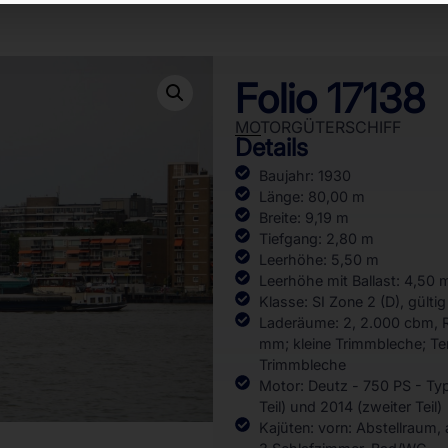
Folio 17138
MOTORGÜTERSCHIFF
Details
Baujahr: 1930
Länge: 80,00 m
Breite: 9,19 m
Tiefgang: 2,80 m
Leerhöhe: 5,50 m
Leerhöhe mit Ballast: 4,50 
Klasse: SI Zone 2 (D), gülti
Laderäume: 2, 2.000 cbm, 
mm; kleine Trimmbleche; T
Trimmbleche
Motor: Deutz - 750 PS - Typ 
Teil) und 2014 (zweiter Teil)
Kajüten: vorn: Abstellraum