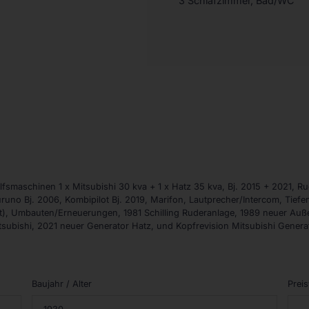
3 Schlafzimmer, Bad/WC
fsmaschinen 1 x Mitsubishi 30 kva + 1 x Hatz 35 kva, Bj. 2015 + 2021, Ru
uno Bj. 2006, Kombipilot Bj. 2019, Marifon, Lautprecher/Intercom, Tiefen
ut), Umbauten/Erneuerungen, 1981 Schilling Ruderanlage, 1989 neuer Au
tsubishi, 2021 neuer Generator Hatz, und Kopfrevision Mitsubishi Genera
Baujahr / Alter
Preis