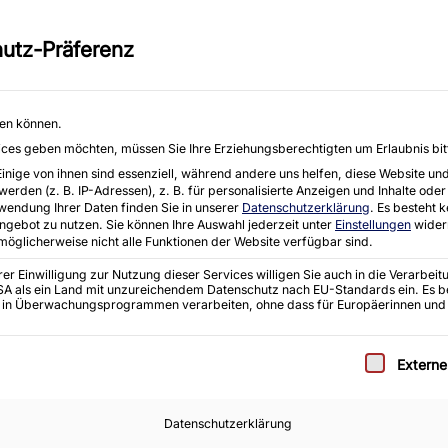
eräten aller Art, einschließlich
Moorhof 2 e, 2
utz-Präferenz
E-Mail : info@k
Startseite
Angebote
Ankauf
hen können.
rvices geben möchten, müssen Sie Ihre Erziehungsberechtigten um Erlaubnis bit
ige von ihnen sind essenziell, während andere uns helfen, diese Website und
den (z. B. IP-Adressen), z. B. für personalisierte Anzeigen und Inhalte oder
wendung Ihrer Daten finden Sie in unserer
Datenschutzerklärung
.
Es besteht k
Angebot zu nutzen.
Sie können Ihre Auswahl jederzeit unter
Einstellungen
wider
 möglicherweise nicht alle Funktionen der Website verfügbar sind.
r Einwilligung zur Nutzung dieser Services willigen Sie auch in die Verarbeitu
 USA als ein Land mit unzureichendem Datenschutz nach EU-Standards ein. Es b
 in Überwachungsprogrammen verarbeiten, ohne dass für Europäerinnen und
e eine Einwilligung erteilt werden kann. Die erste S
Extern
Datenschutzerklärung