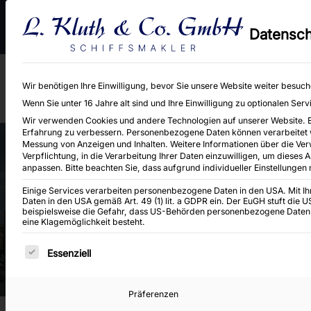
An- und Verkauf von Binnen-, Küsten- und Seeschiffen sowie Baggereig
Datensch
Neubaukontrahierungen.
Wir benötigen Ihre Einwilligung, bevor Sie unsere Website weiter besuc
Wenn Sie unter 16 Jahre alt sind und Ihre Einwilligung zu optionalen Se
Wir verwenden Cookies und andere Technologien auf unserer Website. Ein
Erfahrung zu verbessern.
Personenbezogene Daten können verarbeitet wer
Messung von Anzeigen und Inhalten.
Weitere Informationen über die Ver
Verpflichtung, in die Verarbeitung Ihrer Daten einzuwilligen, um dieses 
anpassen.
Bitte beachten Sie, dass aufgrund individueller Einstellungen
Einige Services verarbeiten personenbezogene Daten in den USA. Mit Ihre
Folio 17138
Daten in den USA gemäß Art. 49 (1) lit. a GDPR ein. Der EuGH stuft die
beispielsweise die Gefahr, dass US-Behörden personenbezogene Daten
eine Klagemöglichkeit besteht.
Es folgt eine Liste der Service-Gruppen, für di
Essenziell
Präferenzen