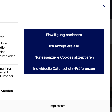
Mit die
2399 Hamburg
Telefon : 040 / 6004660
luth-hamburg.de
Verkauf
Kontakt
Angebot anfordern
Einwilligung speichern
ten.
 Ihre
Ich akzeptiere alle
 die
eine
rufen oder
Nur essenzielle Cookies akzeptieren
Individuelle Datenschutz-Präferenzen
ng Ihrer
esteht
 Europäer
ervice-Gruppe ist essenziell und kann nicht abgewäh
e Medien
Impressum