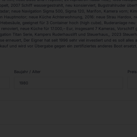
lt, 2007 Schiff wassergestrahlt, neu konsierviert, Bugstrahlruder über
 Radar; neue Navigation Sigma 500, Sigma 120, Marifon, Kamera vorn; Kimm
hsen Hauptmotor; neue Küche Achterwohnung, 2016: neue Strau Hardox,
 Hebesäule, geeignet für 3 Container hoch (high cube), Ruderanlage neu
 renoviert, neue Küche für 17.000,– Eur, insgesamt 7 Kameras, Vorschiff
tion Titan Serie, Kampers Ruderhauslift und Steuerhaus,, 2023 Steuerhaus
 erneuert, Der Eigner hat seit 1996 sehr viel investiert und es soll alles
rkauf und wird vor Übergabe gegen ein zertifiziertes anderes Boot ersetzt
Baujahr / Alter
Preis