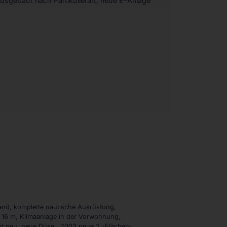
usgebaut nach Partikulierart, neue E-Anlage
tand, komplette nautische Ausrüstung,
 16 m, Klimaanlage in der Vorwohnung,
t neu, neue Düse,, 2003 neue 2.-Flächen-