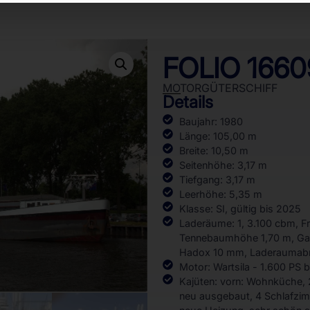
FOLIO 1660
MOTORGÜTERSCHIFF
Details
Baujahr: 1980
Länge: 105,00 m
Breite: 10,50 m
Seitenhöhe: 3,17 m
Tiefgang: 3,17 m
Leerhöhe: 5,35 m
Klasse: SI, gültig bis 2025
Laderäume: 1, 3.100 cbm, F
Tennebaumhöhe 1,70 m, Gang
Hadox 10 mm, Laderaumabm.:
Motor: Wartsila - 1.600 PS b
Kajüten: vorn: Wohnküche, 
neu ausgebaut, 4 Schlafzi