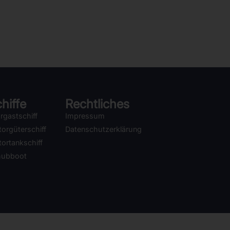
hiffe
Rechtliches
rgastschiff
Impressum
orgüterschiff
Datenschutzerklärung
ortankschiff
hubboot