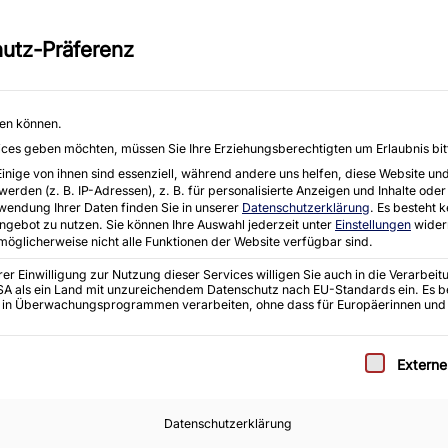
eräten aller Art, einschließlich
Moorhof 2 e, 2
utz-Präferenz
E-Mail : info@k
Startseite
Angebote
Ankauf
hen können.
rvices geben möchten, müssen Sie Ihre Erziehungsberechtigten um Erlaubnis bit
ige von ihnen sind essenziell, während andere uns helfen, diese Website und
den (z. B. IP-Adressen), z. B. für personalisierte Anzeigen und Inhalte oder
wendung Ihrer Daten finden Sie in unserer
Datenschutzerklärung
.
Es besteht k
Angebot zu nutzen.
Sie können Ihre Auswahl jederzeit unter
Einstellungen
wider
 möglicherweise nicht alle Funktionen der Website verfügbar sind.
r Einwilligung zur Nutzung dieser Services willigen Sie auch in die Verarbeitu
 USA als ein Land mit unzureichendem Datenschutz nach EU-Standards ein. Es b
 in Überwachungsprogrammen verarbeiten, ohne dass für Europäerinnen und
e eine Einwilligung erteilt werden kann. Die erste S
Extern
Datenschutzerklärung