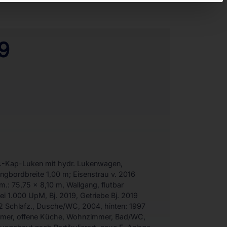
9
r.-Kap-Luken mit hydr. Lukenwagen,
bordbreite 1,00 m; Eisenstrau v. 2016
 75,75 x 8,10 m, Wallgang, flutbar
ei 1.000 UpM, Bj. 2019, Getriebe Bj. 2019
2 Schlafz., Dusche/WC, 2004, hinten: 1997
mmer, offene Küche, Wohnzimmer, Bad/WC,