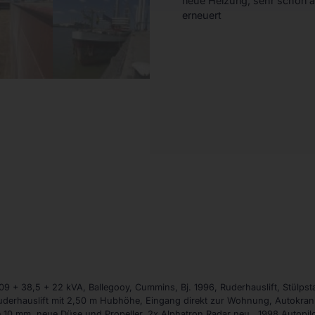
neue Heizung, sehr schön a
erneuert
9 + 38,5 + 22 kVA, Ballegooy, Cummins, Bj. 1996, Ruderhauslift, Stülps
uderhauslift mit 2,50 m Hubhöhe, Eingang direkt zur Wohnung, Autokran
0 mm, neue Düse und Propeller, 2x Alphatron Radar neu,, 1998 Autopilo