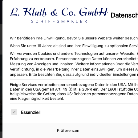
An- und Verkauf von Binnen-, Küsten- und Seeschiffen sowie Baggereig
Datensch
Neubaukontrahierungen.
Wir benötigen Ihre Einwilligung, bevor Sie unsere Website weiter besuc
Wenn Sie unter 16 Jahre alt sind und Ihre Einwilligung zu optionalen Se
Wir verwenden Cookies und andere Technologien auf unserer Website. Ein
Erfahrung zu verbessern.
Personenbezogene Daten können verarbeitet wer
Messung von Anzeigen und Inhalten.
Weitere Informationen über die Ver
Verpflichtung, in die Verarbeitung Ihrer Daten einzuwilligen, um dieses 
anpassen.
Bitte beachten Sie, dass aufgrund individueller Einstellungen
Einige Services verarbeiten personenbezogene Daten in den USA. Mit Ihre
FOLIO 16609
Daten in den USA gemäß Art. 49 (1) lit. a GDPR ein. Der EuGH stuft die
beispielsweise die Gefahr, dass US-Behörden personenbezogene Daten
eine Klagemöglichkeit besteht.
Es folgt eine Liste der Service-Gruppen, für di
Essenziell
Präferenzen