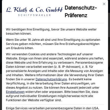
Mit d
Moorhof 2 e, 22399 Hamburg
Telefon : 040 / 6004660
Datenschutz-
E-Mail : info@kluth-hamburg.de
Präferenz
Wir benötigen Ihre Einwilligung, bevor Sie unsere Website weiter
besuchen können.
Wenn Sie unter 16 Jahre alt sind und Ihre Einwilligung zu optionalen
Services geben möchten, müssen Sie Ihre Erziehungsberechtigten
um Erlaubnis bitten.
FOLIO 16133
Wir verwenden Cookies und andere Technologien auf unserer
Website. Einige von ihnen sind essenziell, während andere uns helfen,
diese Website und Ihre Erfahrung zu verbessern.
Personenbezogene
Daten können verarbeitet werden (z. B. IP-Adressen), z. B. für
personalisierte Anzeigen und Inhalte oder die Messung von Anzeigen
und Inhalten.
Weitere Informationen über die Verwendung Ihrer Daten
finden Sie in unserer
Datenschutzerklärung
.
Es besteht keine
Verpflichtung, in die Verarbeitung Ihrer Daten einzuwilligen, um
dieses Angebot zu nutzen.
Sie können Ihre Auswahl jederzeit unter
Einstellungen
widerrufen oder anpassen.
Bitte beachten Sie, dass
aufgrund individueller Einstellungen möglicherweise nicht alle
Funktionen der Website verfügbar sind.
Einige Services verarbeiten personenbezogene Daten in den USA.