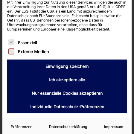
Mit Ihrer Einwilligung zur Nutzung dieser Services willigen Sie auch in
die Verarbeitung Ihrer Daten in den USA gemäß Art. 49 (1) lit. a GDPR
ein. Der EuGH stuft die USA als ein Land mit unzureichendem
Datenschutz nach EU-Standards ein. Es besteht beispielsweise die
Gefahr, dass US-Behörden personenbezogene Daten in
Überwachungsprogrammen verarbeiten, ohne dass für
Europäerinnen und Europäer eine Klagemöglichkeit besteht.
Es folgt eine Liste der Service-Gruppen, für die
Essenziell
Externe Medien
Einwilligung speichern
FOLIO 16133
Ich akzeptiere alle
MOTORGÜTERSCHIFF
Details
Nur essenzielle Cookies akzeptieren
Baujahr: 1927
Länge: 84,50 m
Individuelle Datenschutz-Präferenzen
Breite: 9,50 m
Seitenhöhe: 2,54 m
Tiefgang: 2,54 m
Präferenzen
Datenschutzerklärung
Impressum
Leerhöhe: 4,80 m