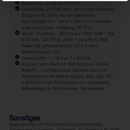
Klasse: EC, gültig bis 2021-01
Laderäume: 2, 2.100 cbm, Strau Eisen 6mm auf
Bongossi Bj. 2000; Alu-Schiebeluken ;
Raumlängen: 27 + 34 m x 7,60 m; 3 Container
breit und 2 hoch, Wallgang, 60 TEU
Motor: Cummins - 925 PS bei 1.800 UpM - Typ
KTA 19M, 500 PS Bj. 2000 + 425 PS Bj 2001,
beide HM generalüberholt 2017, 6 neue
Einspritzdüsen 2017
Generatoren: 1 x 18 kva, 1 x 33 kva
Kajüten: vorn: Roof mit Wohnzimmer, Küche,
Bad/WC, 2 Schlafzimmer, achtern: Roof mit
Wohnzimmer mit offener Küche, Bad, sep. WC,
3 Schlafzimmer, Durchgang zum Steuerhaus,
Klimaanlage im Wohnzimmer, Teilrenoviert
Sonstiges
Bugstrahlruder 275 PS (Cummins; Querstrahlanlage),
Hilfsmaschinen Cummins, Stülpstand, Alu-Stuerhaus Bj. 2009;