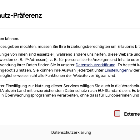
eräten aller Art, einschließlich
Moorhof 2 e, 2
utz-Präferenz
E-Mail : info@k
Startseite
Angebote
Ankauf
hen können.
rvices geben möchten, müssen Sie Ihre Erziehungsberechtigten um Erlaubnis bit
ige von ihnen sind essenziell, während andere uns helfen, diese Website und
den (z. B. IP-Adressen), z. B. für personalisierte Anzeigen und Inhalte oder
wendung Ihrer Daten finden Sie in unserer
Datenschutzerklärung
.
Es besteht k
Angebot zu nutzen.
Sie können Ihre Auswahl jederzeit unter
Einstellungen
wider
 möglicherweise nicht alle Funktionen der Website verfügbar sind.
r Einwilligung zur Nutzung dieser Services willigen Sie auch in die Verarbeitu
 USA als ein Land mit unzureichendem Datenschutz nach EU-Standards ein. Es b
 in Überwachungsprogrammen verarbeiten, ohne dass für Europäerinnen und
e eine Einwilligung erteilt werden kann. Die erste S
Extern
Datenschutzerklärung