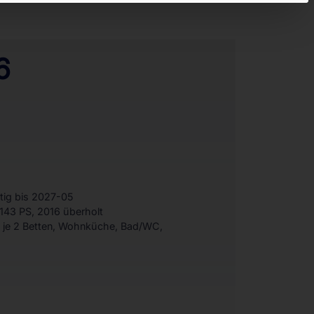
6
tig bis 2027-05
143 PS, 2016 überholt
t je 2 Betten, Wohnküche, Bad/WC,