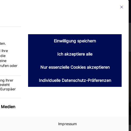
Mit die
2399 Hamburg
Telefon : 040 / 6004660
luth-hamburg.de
Verkauf
Kontakt
Angebot anfordern
Einwilligung speichern
ten.
 Ihre
Ich akzeptiere alle
 die
eine
rufen oder
Nur essenzielle Cookies akzeptieren
Individuelle Datenschutz-Präferenzen
ng Ihrer
esteht
 Europäer
ervice-Gruppe ist essenziell und kann nicht abgewäh
e Medien
Impressum