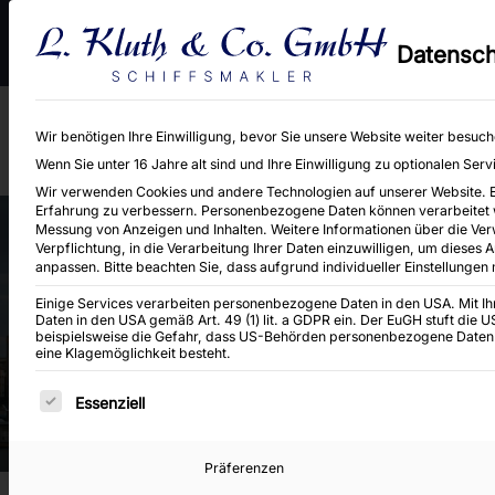
An- und Verkauf von Binnen-, Küsten- und Seeschiffen sowie Baggereig
Datensch
Neubaukontrahierungen.
Wir benötigen Ihre Einwilligung, bevor Sie unsere Website weiter besuc
Wenn Sie unter 16 Jahre alt sind und Ihre Einwilligung zu optionalen Se
Wir verwenden Cookies und andere Technologien auf unserer Website. Ein
Erfahrung zu verbessern.
Personenbezogene Daten können verarbeitet wer
Messung von Anzeigen und Inhalten.
Weitere Informationen über die Ver
Verpflichtung, in die Verarbeitung Ihrer Daten einzuwilligen, um dieses 
anpassen.
Bitte beachten Sie, dass aufgrund individueller Einstellungen
Einige Services verarbeiten personenbezogene Daten in den USA. Mit Ihre
FOLIO 15376
Daten in den USA gemäß Art. 49 (1) lit. a GDPR ein. Der EuGH stuft die
beispielsweise die Gefahr, dass US-Behörden personenbezogene Daten
eine Klagemöglichkeit besteht.
Es folgt eine Liste der Service-Gruppen, für di
Essenziell
Präferenzen