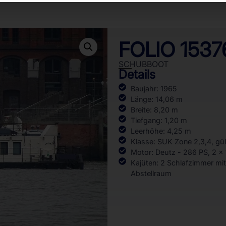
FOLIO 1537
SCHUBBOOT
Details
Baujahr: 1965
Länge: 14,06 m
Breite: 8,20 m
Tiefgang: 1,20 m
Leerhöhe: 4,25 m
Klasse: SUK Zone 2,3,4, gül
Motor: Deutz - 286 PS, 2 x 
Kajüten: 2 Schlafzimmer mi
Abstellraum