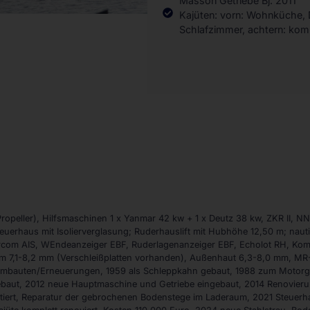
Masson Getriebe Bj. 2011
Kajüten: vorn: Wohnküche, 
Schlafzimmer, achtern: ko
opeller), Hilfsmaschinen 1 x Yanmar 42 kw + 1 x Deutz 38 kw, ZKR II, NN,
euerhaus mit Isolierverglasung; Ruderhauslift mit Hubhöhe 12,50 m; naut
tercom AIS, WEndeanzeiger EBF, Ruderlagenanzeiger EBF, Echolot RH, Komp
m 7,1-8,2 mm (Verschleißplatten vorhanden), Außenhaut 6,3-8,0 mm, MR-
, Umbauten/Erneuerungen, 1959 als Schleppkahn gebaut, 1988 zum Motorg
baut, 2012 neue Hauptmaschine und Getriebe eingebaut, 2014 Renovier
tiert, Reparatur der gebrochenen Bodenstege im Laderaum, 2021 Steuerha