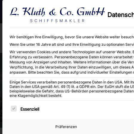
An- und Verkauf von Binnen-, Küsten- und Seeschiffen sowie Baggereig
Datensch
Neubaukontrahierungen.
Wir benötigen Ihre Einwilligung, bevor Sie unsere Website weiter besuc
Wenn Sie unter 16 Jahre alt sind und Ihre Einwilligung zu optionalen Se
Wir verwenden Cookies und andere Technologien auf unserer Website. Ein
Erfahrung zu verbessern.
Personenbezogene Daten können verarbeitet wer
Messung von Anzeigen und Inhalten.
Weitere Informationen über die Ver
Verpflichtung, in die Verarbeitung Ihrer Daten einzuwilligen, um dieses 
anpassen.
Bitte beachten Sie, dass aufgrund individueller Einstellungen
Einige Services verarbeiten personenbezogene Daten in den USA. Mit Ihre
FOLIO 14477
Daten in den USA gemäß Art. 49 (1) lit. a GDPR ein. Der EuGH stuft die
beispielsweise die Gefahr, dass US-Behörden personenbezogene Daten
eine Klagemöglichkeit besteht.
Es folgt eine Liste der Service-Gruppen, für di
Essenziell
Präferenzen