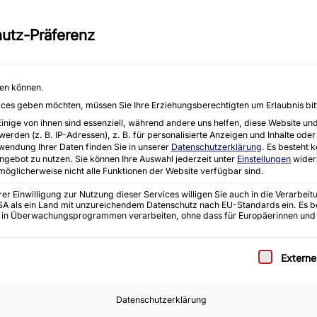
eräten aller Art, einschließlich
Moorhof 2 e, 2
utz-Präferenz
E-Mail : info@k
Startseite
Angebote
Ankauf
hen können.
rvices geben möchten, müssen Sie Ihre Erziehungsberechtigten um Erlaubnis bit
ige von ihnen sind essenziell, während andere uns helfen, diese Website und
den (z. B. IP-Adressen), z. B. für personalisierte Anzeigen und Inhalte oder
wendung Ihrer Daten finden Sie in unserer
Datenschutzerklärung
.
Es besteht k
Angebot zu nutzen.
Sie können Ihre Auswahl jederzeit unter
Einstellungen
wider
 möglicherweise nicht alle Funktionen der Website verfügbar sind.
r Einwilligung zur Nutzung dieser Services willigen Sie auch in die Verarbeitu
 USA als ein Land mit unzureichendem Datenschutz nach EU-Standards ein. Es b
 in Überwachungsprogrammen verarbeiten, ohne dass für Europäerinnen und
e eine Einwilligung erteilt werden kann. Die erste S
Extern
Datenschutzerklärung