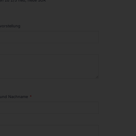
den zu 2/3 neu, neue SUK
vorstellung
 und Nachname