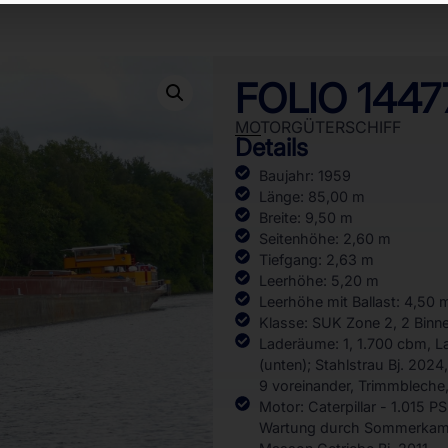
FOLIO 1447
MOTORGÜTERSCHIFF
Details
Baujahr: 1959
Länge: 85,00 m
Breite: 9,50 m
Seitenhöhe: 2,60 m
Tiefgang: 2,63 m
Leerhöhe: 5,20 m
Leerhöhe mit Ballast: 4,50 
Klasse: SUK Zone 2, 2 Binne
Laderäume: 1, 1.700 cbm, 
(unten); Stahlstrau Bj. 202
9 voreinander, Trimmbleche
Motor: Caterpillar - 1.015 P
Wartung durch Sommerkamp