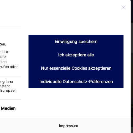
Mit die
2399 Hamburg
Telefon : 040 / 6004660
luth-hamburg.de
Verkauf
Kontakt
Angebot anfordern
Einwilligung speichern
ten.
 Ihre
Ich akzeptiere alle
 die
eine
rufen oder
Nur essenzielle Cookies akzeptieren
Individuelle Datenschutz-Präferenzen
ng Ihrer
esteht
 Europäer
ervice-Gruppe ist essenziell und kann nicht abgewäh
e Medien
Impressum