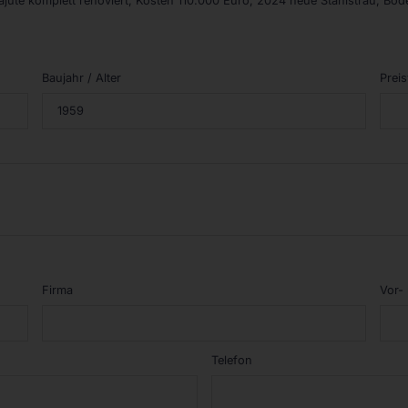
ajüte komplett renoviert, Kosten 110.000 Euro, 2024 neue Stahlstrau, Bo
Baujahr / Alter
Preis
Firma
Vor-
Telefon