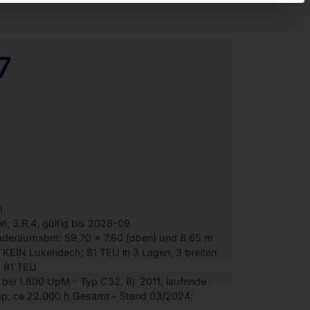
7
m
n, 3,R,4, gültig bis 2028-09
Laderaumabm: 59,70 x 7,60 (oben) und 8,65 m
4, KEIN Lukendach; 81 TEU in 3 Lagen, 3 breiten
, 81 TEU
S bei 1.800 UpM - Typ C32, Bj. 2011, laufende
, ca 22.000 h Gesamt - Stand 03/2024;