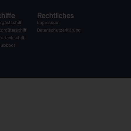
hiffe
Rechtliches
rgastschiff
Impressum
orgüterschiff
Datenschutzerklärung
ortankschiff
hubboot