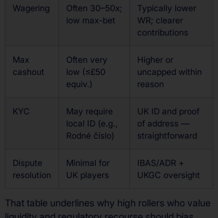
Wagering
Often 30–50x;
Typically lower
low max-bet
WR; clearer
contributions
Max
Often very
Higher or
cashout
low (≤£50
uncapped within
equiv.)
reason
KYC
May require
UK ID and proof
local ID (e.g.,
of address —
Rodné číslo)
straightforward
Dispute
Minimal for
IBAS/ADR +
resolution
UK players
UKGC oversight
That table underlines why high rollers who value
liquidity and regulatory recourse should bias