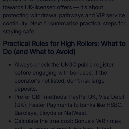
towards UK-licensed offers — it’s about
protecting withdrawal pathways and VIP service
continuity. Next I’ll summarise practical steps for
staying safe.
Practical Rules for High Rollers: What to
Do (and What to Avoid)
Always check the UKGC public register
before engaging with bonuses; if the
operator’s not listed, don’t risk large
deposits.
Prefer GBP methods: PayPal UK, Visa Debit
(UK), Faster Payments to banks like HSBC,
Barclays, Lloyds or NatWest.
Calculate the true cost: Bonus x WR / max
bet = number of qualifying bets. If that