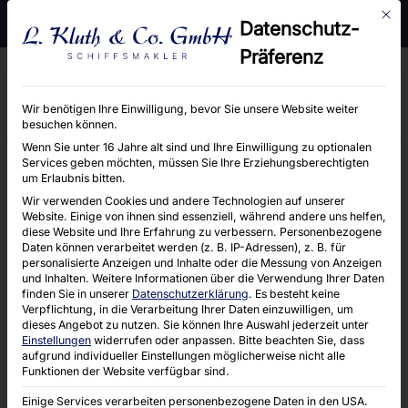
Mit d
Moorhof 2 e, 22399 Hamburg
Telefon : 040 / 6004660
Datenschutz-
E-Mail : info@kluth-hamburg.de
Präferenz
Wir benötigen Ihre Einwilligung, bevor Sie unsere Website weiter
besuchen können.
Look, here’s the thing: as a UK punter who’s
Wenn Sie unter 16 Jahre alt sind und Ihre Einwilligung zu optionalen
Services geben möchten, müssen Sie Ihre Erziehungsberechtigten
chased a cheeky no-deposit bonus more than
um Erlaubnis bitten.
once, I can tell you the shine wears off fast. Not
Wir verwenden Cookies und andere Technologien auf unserer
Website. Einige von ihnen sind essenziell, während andere uns helfen,
gonna lie — those free spins and pocket-
diese Website und Ihre Erfahrung zu verbessern.
Personenbezogene
Daten können verarbeitet werden (z. B. IP-Adressen), z. B. für
change free bets look tasty when you’ve got a
personalisierte Anzeigen und Inhalte oder die Messung von Anzeigen
tenner short in your wallet, but for high rollers
und Inhalten.
Weitere Informationen über die Verwendung Ihrer Daten
finden Sie in unserer
Datenschutzerklärung
.
Es besteht keine
the landscape is different and the risks are
Verpflichtung, in die Verarbeitung Ihrer Daten einzuwilligen, um
higher. In this piece I’ll walk through the real
dieses Angebot zu nutzen.
Sie können Ihre Auswahl jederzeit unter
Einstellungen
widerrufen oder anpassen.
Bitte beachten Sie, dass
mechanics behind no-deposit offers, show why
aufgrund individueller Einstellungen möglicherweise nicht alle
Funktionen der Website verfügbar sind.
they altered the industry, and give practical rules
for British players (including tips on payments,
Einige Services verarbeiten personenbezogene Daten in den USA.