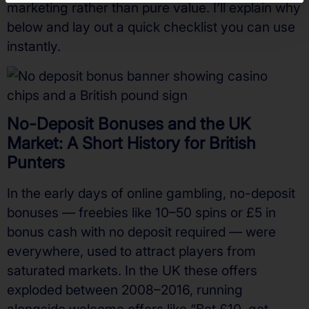
marketing rather than pure value. I’ll explain why
below and lay out a quick checklist you can use
instantly.
No-Deposit Bonuses and the UK
Market: A Short History for British
Punters
In the early days of online gambling, no-deposit
bonuses — freebies like 10–50 spins or £5 in
bonus cash with no deposit required — were
everywhere, used to attract players from
saturated markets. In the UK these offers
exploded between 2008–2016, running