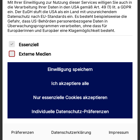
Mit Ihrer Einwilligung zur Nutzung dieser Services willigen Sie auch in
KYC, and regulatory red flags). Real talk: if
die Verarbeitung Ihrer Daten in den USA gemäß Art. 49 (1) lit. a GDPR
ein. Der EuGH stuft die USA als ein Land mit unzureichendem
you’re in the UK and thinking of stretching to
Datenschutz nach EU-Standards ein. Es besteht beispielsweise die
Gefahr, dass US-Behörden personenbezogene Daten in
offshore promos, read this fully before you
Überwachungsprogrammen verarbeiten, ohne dass für
Europäerinnen und Europäer eine Klagemöglichkeit besteht.
move a single quid.
Es folgt eine Liste der Service-Gruppen, für die
Essenziell
Honestly? I’ve seen proper VIP accounts
Externe Medien
torpedoed by a single misunderstood clause.
This article is for high-roller punters — people
Einwilligung speichern
used to £50, £100 or even £1,000 stakes — who
want to understand whether no-deposit bonuses
Ich akzeptiere alle
are worth their time, and how the UK regulatory
Nur essenzielle Cookies akzeptieren
shift since the 2005 Gambling Act (and the 2023
policy moves) reshaped those offers. If you
Individuelle Datenschutz-Präferenzen
want the fast takeaway: avoid rogue offshore
promos, prioritise GBP banking and UKGC
Präferenzen
Datenschutzerklärung
Impressum
protection, and treat no-deposit bonuses as