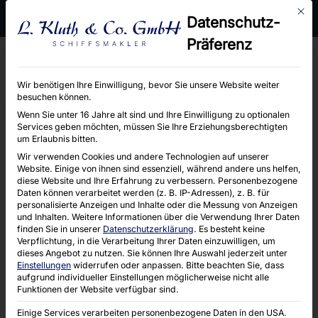
Mit d
Moorhof 2 e, 22399 Hamburg
Telefon : 040 / 6004660
Datenschutz-
E-Mail : info@kluth-hamburg.de
Präferenz
Wir benötigen Ihre Einwilligung, bevor Sie unsere Website weiter
besuchen können.
Wenn Sie unter 16 Jahre alt sind und Ihre Einwilligung zu optionalen
1. Why BlazeBet Loves Quick Wins
Services geben möchten, müssen Sie Ihre Erziehungsberechtigten
um Erlaubnis bitten.
When you’re chasing that adrenaline rush after
Wir verwenden Cookies und andere Technologien auf unserer
Website. Einige von ihnen sind essenziell, während andere uns helfen,
a coffee break or a quick lunch, BlazeBet feels
diese Website und Ihre Erfahrung zu verbessern.
Personenbezogene
like a neon‑lit arcade you can pull up on your
Daten können verarbeitet werden (z. B. IP-Adressen), z. B. für
personalisierte Anzeigen und Inhalte oder die Messung von Anzeigen
phone at any corner of the city. The platform is
und Inhalten.
Weitere Informationen über die Verwendung Ihrer Daten
finden Sie in unserer
Datenschutzerklärung
.
Es besteht keine
built around the idea that the best playtime is the
Verpflichtung, in die Verarbeitung Ihrer Daten einzuwilligen, um
one that delivers instant gratification without the
dieses Angebot zu nutzen.
Sie können Ihre Auswahl jederzeit unter
Einstellungen
widerrufen oder anpassen.
Bitte beachten Sie, dass
long‑haul commitment of traditional casino
aufgrund individueller Einstellungen möglicherweise nicht alle
Funktionen der Website verfügbar sind.
sessions.
Einige Services verarbeiten personenbezogene Daten in den USA.