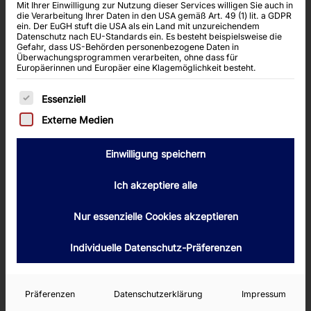
In a few clicks you’re in the middle of a slot spin
Mit Ihrer Einwilligung zur Nutzung dieser Services willigen Sie auch in
die Verarbeitung Ihrer Daten in den USA gemäß Art. 49 (1) lit. a GDPR
or a rapid crash game, and the outcome is
ein. Der EuGH stuft die USA als ein Land mit unzureichendem
Datenschutz nach EU-Standards ein. Es besteht beispielsweise die
revealed almost instantly. The vibe?
Gefahr, dass US-Behörden personenbezogene Daten in
Überwachungsprogrammen verarbeiten, ohne dass für
High‑energy, high‑risk, and high reward – all
Europäerinnen und Europäer eine Klagemöglichkeit besteht.
wrapped into a single session that can last less
Es folgt eine Liste der Service-Gruppen, für die
Essenziell
than ten minutes but leave you buzzing for the
next one.
Externe Medien
2. A Handful of Games That Deliver
Einwilligung speichern
2.1 Slots for Speed
Ich akzeptiere alle
BlazeBet
’s slot library is huge – more than 6000
Nur essenzielle Cookies akzeptieren
titles from Pragmatic Play, Betsoft and other big
names – but only a few are truly fast‑paced.
Individuelle Datenschutz-Präferenzen
Think of games that reward you within seconds
and let you jump from one to the next without a
Präferenzen
Datenschutzerklärung
Impressum
pause.