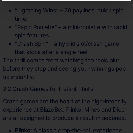
“Lightning Wins” – 20 paylines, quick spin
time.
“Rapid Roulette” – a mini‑roulette with rapid
spin features.
“Crash Spin” – a hybrid slot/crash game
that stops after a single reel.
The thrill comes from watching the reels blur
before they stop and seeing your winnings pop
up instantly.
2.2 Crash Games for Instant Thrills
Crash games are the heart of the high‑intensity
experience at BlazeBet. Plinko, Mines and Dice
are all designed to produce a result in seconds.
Plinko:
A classic drop‑the‑ball experience